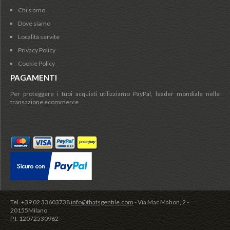
Chi siamo
Dove siamo
Località servite
Privacy Policy
Cookie Policy
PAGAMENTI
Per proteggere i tuoi acquisti utilizziamo PayPal, leader mondiale nelle
transazione ecommerce
Tel. +39 02 33603738
info@thatsgentile.com
- Via Mac Mahon, 2 -
20155Milano
P.I. 12072530962