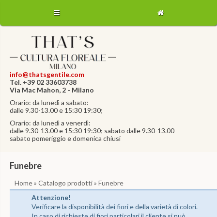
info@thatsgentile.com
Tel. +39 02 33603738
Via Mac Mahon, 2 - Milano
Orario: da lunedì a sabato:
dalle 9.30-13.00 e 15:30 19:30;
Orario: da lunedì a venerdì:
dalle 9.30-13.00 e 15:30 19:30; sabato dalle 9.30-13.00
sabato pomeriggio e domenica chiusi
Funebre
Home
»
Catalogo prodotti
» Funebre
Attenzione!
Verificare la disponibilità dei fiori e della varietà di colori.
In caso di richieste di fiori particolari il cliente si può