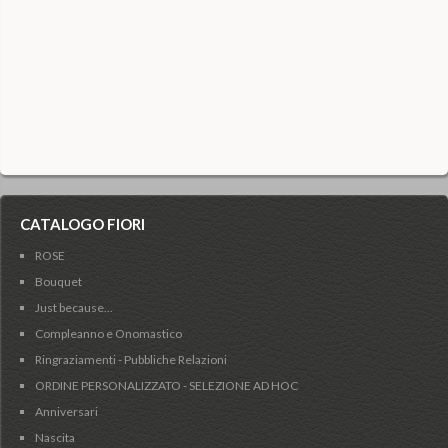
CATALOGO FIORI
ROSE
Bouquet
Just because...
Compleanno e Onomastico
Ringraziamenti - Pubbliche Relazioni
ORDINE PERSONALIZZATO - SELEZIONE AD HOC
Anniversari
Nascita