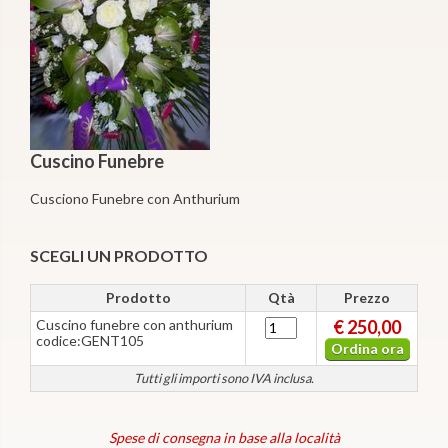
Cuscino Funebre
Cusciono Funebre con Anthurium
SCEGLI UN PRODOTTO
Prodotto
Qtà
Prezzo
Cuscino funebre con anthurium
€ 250,00
codice:GENT105
Ordina ora
Tutti gli importi sono IVA inclusa.
Spese di consegna in base alla località