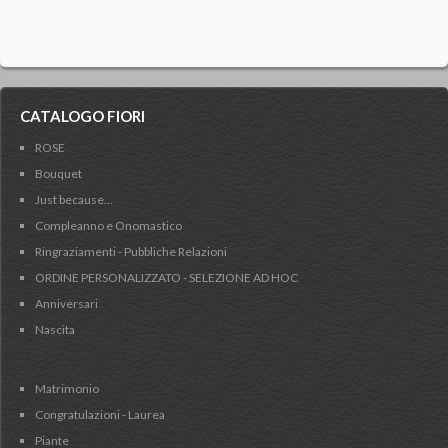
CATALOGO FIORI
ROSE
Bouquet
Just because...
Compleanno e Onomastico
Ringraziamenti - Pubbliche Relazioni
ORDINE PERSONALIZZATO - SELEZIONE AD HOC
Anniversari
Nascita
Matrimonio
Congratulazioni - Laurea
Piante