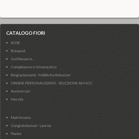
CATALOGO FIORI
ROSE
Bouquet
Just because...
Compleanno e Onomastico
Ringraziamenti - Pubbliche Relazioni
ORDINE PERSONALIZZATO - SELEZIONE AD HOC
Anniversari
Nascita
Matrimonio
Congratulazioni - Laurea
Piante