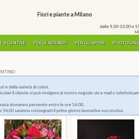
Fiori e piante a Milano
dalle 9.30-13.00 e 1
sa
T'S GENTILE
PER LE AZIENDE
PER GLI SPOSI
PHOTOGALL
ENTINO
ori e della varietà di colori.
rticolari il cliente si può rivolgere al nostro negozio via e-mail o telefoni
rnata dovranno pervenire entro le ore 16:00.
re 16.00 saranno consegnati il primo giorno lavorativo successivo.