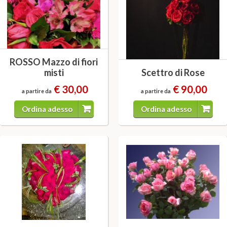
ROSSO Mazzo di fiori
misti
Scettro di Rose
€ 30,00
€ 90,00
a partire da
a partire da
Ordina adesso
Ordina adesso