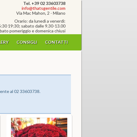
Tel. +39 02 33603738
info@thatsgentile.com
Via Mac Mahon, 2 - Milano
Orario: da lunedì a venerdì:
5:30 19:30; sabato dalle 9.30-13.00
bato pomeriggio e domenica chiusi
ERY
CONSIGLI
CONTATTI
camente al 02 33603738.