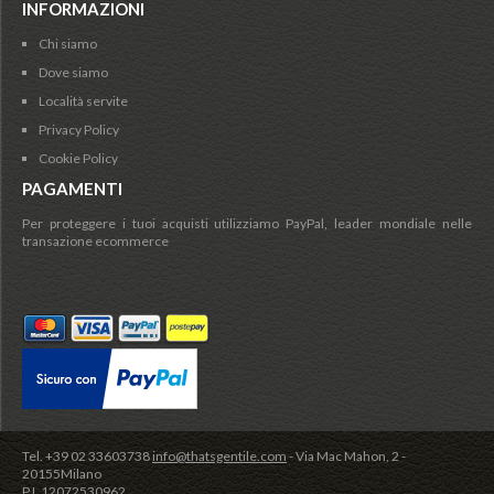
INFORMAZIONI
Chi siamo
Dove siamo
Località servite
Privacy Policy
Cookie Policy
PAGAMENTI
Per proteggere i tuoi acquisti utilizziamo PayPal, leader mondiale nelle
transazione ecommerce
Tel. +39 02 33603738
info@thatsgentile.com
- Via Mac Mahon, 2 -
20155Milano
P.I. 12072530962