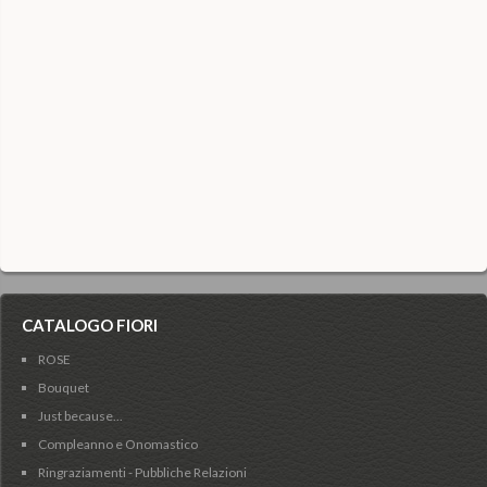
CATALOGO FIORI
ROSE
Bouquet
Just because...
Compleanno e Onomastico
Ringraziamenti - Pubbliche Relazioni