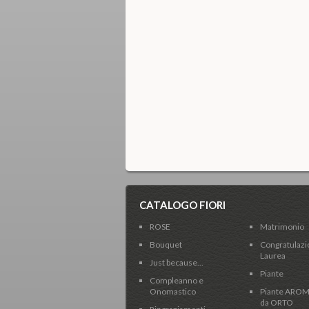
CATALOGO FIORI
ROSE
Matrimonio
Bouquet
Congratulazio
Laurea
Just because...
Piante
Compleanno e
Onomastico
Piante AROM
da ORTO