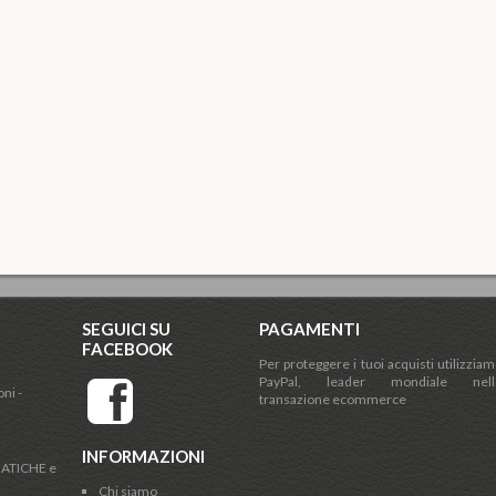
SEGUICI SU
PAGAMENTI
FACEBOOK
Per proteggere i tuoi acquisti utilizzia
PayPal, leader mondiale nell
ni -
transazione ecommerce
INFORMAZIONI
ATICHE e
Chi siamo