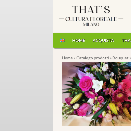
HOME
ACQUISTA
THA
Home
»
Catalogo prodotti
»
Bouquet
»