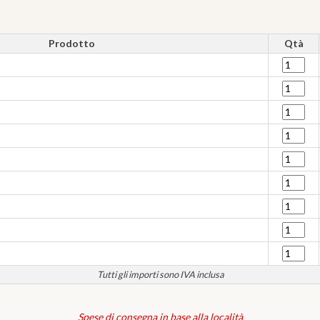
Prodotto
Qtà
Tutti gli importi sono IVA inclusa
Spese di consegna in base alla località