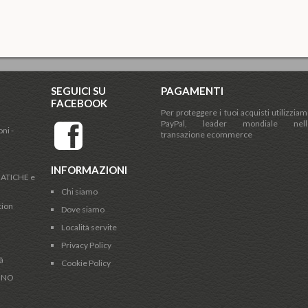
SEGUICI SU
PAGAMENTI
FACEBOOK
Per proteggere i tuoi acquisti utilizzia
PayPal, leader mondiale nell
ni -
transazione ecommerce
INFORMAZIONI
ATICHE e
Chi siamo
tion
Dove siamo
Località servite
Privacy Policy
à
Cookie Policy
INO