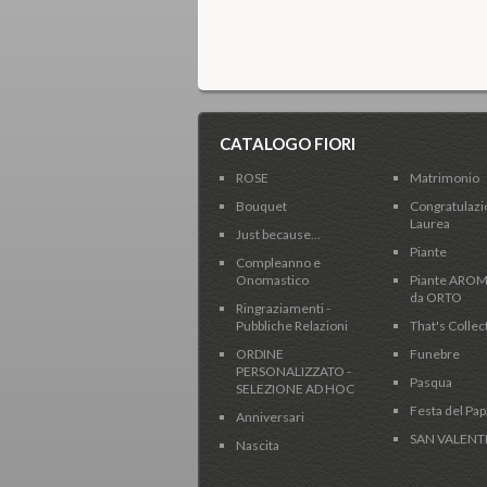
CATALOGO FIORI
ROSE
Matrimonio
Bouquet
Congratulazio
Laurea
Just because...
Piante
Compleanno e
Onomastico
Piante AROM
da ORTO
Ringraziamenti -
Pubbliche Relazioni
That's Collec
ORDINE
Funebre
PERSONALIZZATO -
Pasqua
SELEZIONE AD HOC
Festa del Pap
Anniversari
SAN VALENT
Nascita