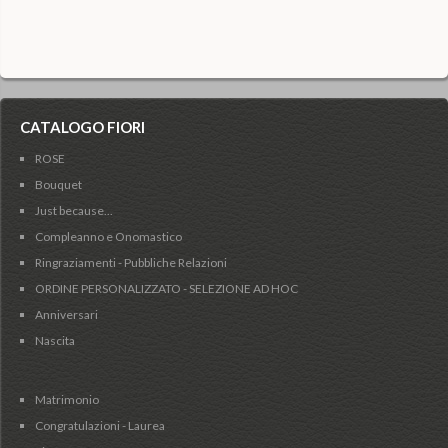
CATALOGO FIORI
ROSE
Bouquet
Just because...
Compleanno e Onomastico
Ringraziamenti - Pubbliche Relazioni
ORDINE PERSONALIZZATO - SELEZIONE AD HOC
Anniversari
Nascita
Matrimonio
Congratulazioni - Laurea