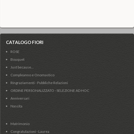
CATALOGO FIORI
ROSE
Bouquet
Just because...
Compleanno e Onomastico
Ringraziamenti - Pubbliche Relazioni
ORDINE PERSONALIZZATO - SELEZIONE AD HOC
Anniversari
Nascita
Matrimonio
Congratulazioni - Laurea